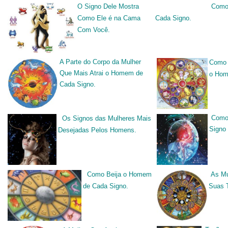
O Signo Dele Mostra
Como
Como Ele é na Cama
Cada Signo.
Com Você.
A Parte do Corpo da Mulher
Como 
Que Mais Atrai o Homem de
o Hom
Cada Signo.
Como
Os Signos das Mulheres Mais
Signo 
Desejadas Pelos Homens.
Como Beija o Homem
As Mu
de Cada Signo.
Suas 