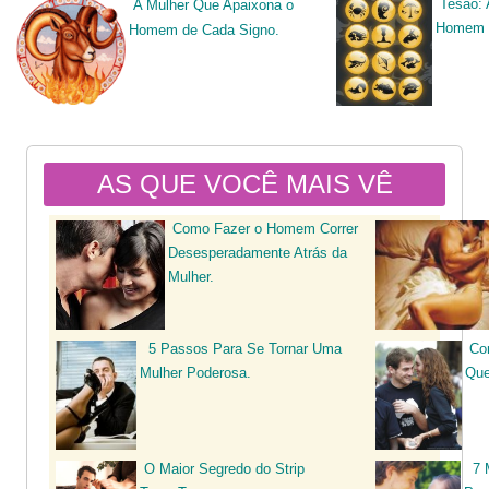
Tesão:
A Mulher Que Apaixona o
Homem d
Homem de Cada Signo.
AS QUE VOCÊ MAIS VÊ
Como Fazer o Homem Correr
Desesperadamente Atrás da
Mulher.
5 Passos Para Se Tornar Uma
Co
Mulher Poderosa
.
Que
O Maior Segredo do Strip
7 