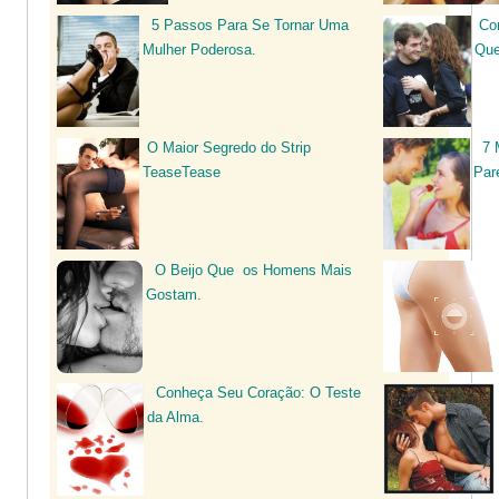
5 Passos Para Se Tornar Uma
Co
Mulher Poderosa
.
Que
O Maior Segredo do Strip
7 
TeaseTease
Par
O Beijo Que os Homens Mais
Gostam.
Conheça Seu Coração: O Teste
da Alma.