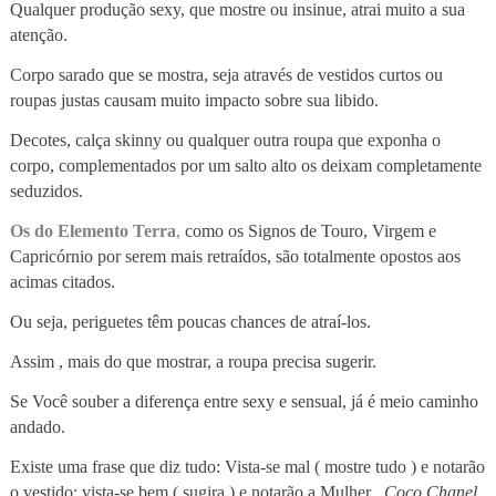
Qualquer produção sexy, que mostre ou insinue, atrai muito a sua
atenção.
Corpo sarado que se mostra, seja através de vestidos curtos ou
roupas justas causam muito impacto sobre sua libido.
Decotes, calça skinny ou qualquer outra roupa que exponha o
corpo, complementados por um salto alto os deixam completamente
seduzidos.
Os do Elemento Terra
,
como os Signos de Touro, Virgem e
Capricórnio por serem mais retraídos, são totalmente opostos aos
acimas citados.
Ou seja, periguetes têm poucas chances de atraí-los.
Assim , mais do que mostrar, a roupa precisa sugerir.
Se Você souber a diferença entre sexy e sensual, já é meio caminho
andado.
Existe uma frase que diz tudo: Vista-se mal ( mostre tudo ) e notarão
o vestido; vista-se bem ( sugira ) e notarão a Mulher .
Coco Chanel.