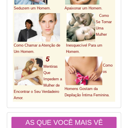
Seduzem um Homem.
Apaixonar um Homem.
Como
Se Tornar
Uma
Mulher
Inesquecível Para um
Como Chamar a Atenção de
Homem.
Um Homem.
5
Como
Mentiras
os
Que
Impedem a
Mulher de
Homens Gostam da
Encontrar o Seu Verdadeiro
Depilação Íntima Feminina.
Amor.
AS QUE VOCÊ MAIS VÊ