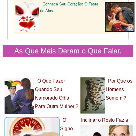
Conheça Seu Coração: O Teste
da Alma.
As Que Mais Deram o Que Falar.
O Que Fazer
Por Que os
Quando Seu
Homens
Namorado Olha
Somem ?
Para Outra Mulher ?
O
Inclinar o Rosto Faz a
Signo