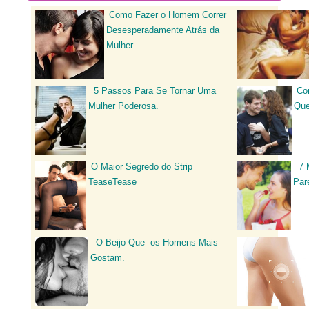
Como Fazer o Homem Correr
Desesperadamente Atrás da
Mulher.
5 Passos Para Se Tornar Uma
Co
Mulher Poderosa
.
Que
O Maior Segredo do Strip
7 
TeaseTease
Par
O Beijo Que os Homens Mais
Gostam.