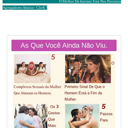
O Melhor Da Internet Está Nos Parceiros
Agregadores Abaixo: ClicK !
As Que Você Ainda Não Viu.
5
O
Primeiro Sinal De Que o
Complexos Sexuais da Mulher
Homem Está a Fim da
Que Afastam os Homens.
Mulher.
5
3
Os
Gestos
Passos
Que
Para
Mais